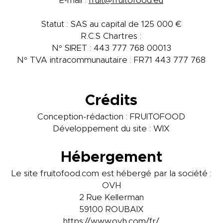
E-mail :
fruit@fruitofood.eu
Statut : SAS au capital de 125 000 €
R.C.S Chartres :
N° SIRET : 443 777 768 00013
N° TVA intracommunautaire : FR71 443 777 768
Crédits
Conception-rédaction : FRUITOFOOD
Développement du site : WIX
Hébergement
Le site fruitofood.com est hébergé par la société :
OVH
2 Rue Kellerman
59100 ROUBAIX
https://www.ovh.com/fr/