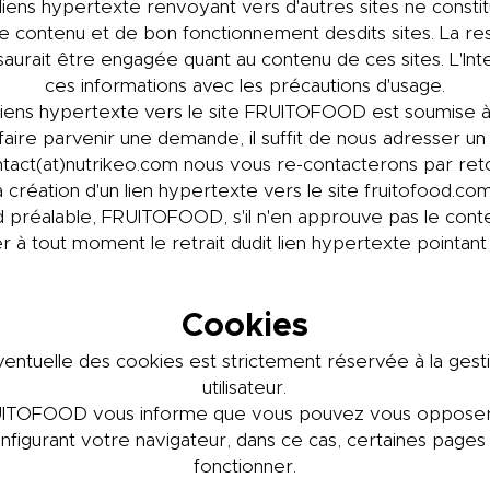
iens hypertexte renvoyant vers d'autres sites ne consti
 de contenu et de bon fonctionnement desdits sites. La re
ait être engagée quant au contenu de ces sites. L'Inter
ces informations avec les précautions d'usage.
 liens hypertexte vers le site FRUITOFOOD est soumise à
faire parvenir une demande, il suffit de nous adresser u
tact(at)nutrikeo.com nous vous re-contacterons par ret
 création d'un lien hypertexte vers le site fruitofood.com 
rd préalable, FRUITOFOOD, s'il n'en approuve pas le cont
er à tout moment le retrait dudit lien hypertexte pointant 
Cookies
 éventuelle des cookies est strictement réservée à la ges
utilisateur.
ITOFOOD vous informe que vous pouvez vous opposer 
nfigurant votre navigateur, dans ce cas, certaines pages
fonctionner.