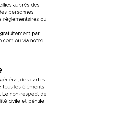
eillies auprès des
à des personnes
ns règlementaires ou
 gratuitement par
o.com
ou via notre
e
 général, des cartes,
 tous les éléments
D. Le non-respect de
té civile et pénale